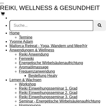
Zum
REIKI, WELLNESS & GESUNDHEIT
Hauptinhalt
springen
Home
Termine
Yvonne Adam
Mallorca Retreat - Yoga, Wandern und Mee(h)r
Anwendungen & Wellness
Reiki Anwendung
Fernreiki
Energetische Wirbelsäulenaufrichtung
Aromaölmassage
Frequenzanwendung
Bestellung Healy
Lernen & Wachsen
Workshop
Reiki Einweihungsseminar 1. Grad
Reiki Einweihungsseminar 2. Grad
Reiki Einweihungsseminar 3. Grad
Seminar - Energetische Wirbelsäulenaufrichtung
Hormonyoga